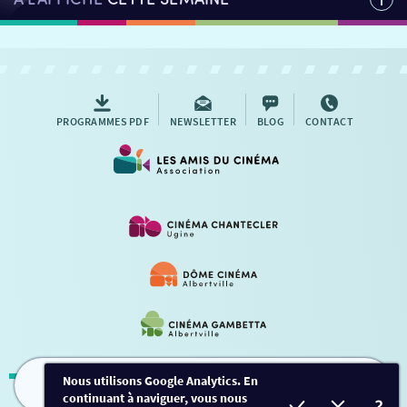
PROGRAMMES PDF
NEWSLETTER
BLOG
CONTACT
Nous utilisons Google Analytics. En
continuant à naviguer, vous nous
FILMS
HORAIRES
EVÈNEMENTS
TARIFS
Mentions légales
-
Contact