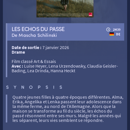
RETOUR
LES ECHOS DU PASSE
2H39
De Mascha Schilinski
DE
RETOUR
Date de sortie :
7 janvier 2026
Drame
SÉANCES SPÉCIALES
RETOUR
Film classé Art & Essais
Avec :
Luise Heyer, Lena Urzendowsky, Claudia Geisler-
Bading, Lea Drinda, Hanna Heckt
TARIFS
RETOUR
RETOUR
SYNOPSIS
LA SÉLECTION DES AMIS DU CINÉMA & LES FILMS
THÉ CINÉ
RETOUR
Quatre jeunes filles à quatre époques différentes. Alma,
D’ACTUALITÉS
Erika, Angelika et Lenka passent leur adolescence dans
la même ferme, au nord de l'Allemagne. Alors que la
maison se transforme au fil du siècle, les échos du
ATELIERS PRATIQUES
HISTORIQUE
NOS SALLES
passé résonnent entre ses murs. Malgré les années qui
les séparent, leurs vies semblent se répondre.