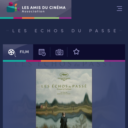
Aller
au
contenu
LES ECHOS DU PASSE
FILM
SÉANCES
PHOTOS
AVIS