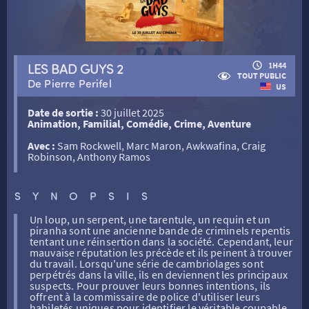
RETOUR
LES BAD GUYS 2
1H44
TOUT PUBLIC
De Pierre Perifel
US
RETOUR
Date de sortie :
30 juillet 2025
Animation, Familial, Comédie, Crime, Aventure
SÉANCES SPÉCIALES
RETOUR
Avec :
Sam Rockwell, Marc Maron, Awkwafina, Craig
Robinson, Anthony Ramos
TARIFS
RETOUR
RETOUR
SYNOPSIS
Un loup, un serpent, une tarentule, un requin et un
LA SÉLECTION DES AMIS DU CINÉMA & LES FILMS
piranha sont une ancienne bande de criminels repentis
THÉ CINÉ
RETOUR
D’ACTUALITÉS
tentant une réinsertion dans la société. Cependant, leur
mauvaise réputation les précède et ils peinent à trouver
du travail. Lorsqu'une série de cambriolages sont
perpétrés dans la ville, ils en deviennent les principaux
ATELIERS PRATIQUES
HISTORIQUE
NOS SALLES
suspects. Pour prouver leurs bonnes intentions, ils
offrent à la commissaire de police d'utiliser leurs
habiletés uniques pour identifier le véritable coupable.