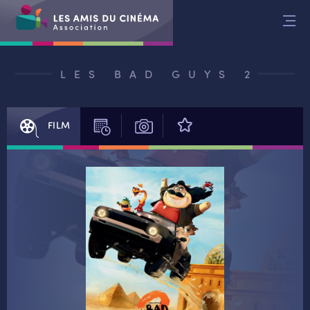
Aller
au
contenu
LES BAD GUYS 2
FILM
SÉANCES
PHOTOS
AVIS