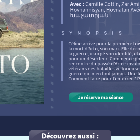
Avec :
Camille Cottin, Zar Ami
Hovhannisyan, Hovnatan Av
Խաչատրյան
SYNOPSIS
Céline arrive pour la première foi
la mort d’Arto, son mari. Elle décou
la guerre, usurpé son identité, et
pour un déserteur. Commence pou
rencontre du passé d'Arto : inval
vétérans des batailles victorieus
guerre qui n’en finit jamais. Une
Comment faire pour l’enterrer ? P
Je réserve ma séance
Découvrez aussi :