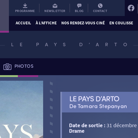
PROGRAMME
NEWSLETTER
BLOG
CONTACT
ACCUEIL
À L’AFFICHE
NOS RENDEZ-VOUS CINÉ
EN COULISSE
LE PAYS D’ARTO
PHOTOS
LE PAYS D’ARTO
De Tamara Stepanyan
Date de sortie :
31 décembre
Drame