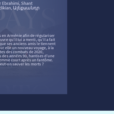
r Ebrahimi, Shant
édikian, Ալեքսանդր
s en Arménie afin de régulariser
vre qu’il lui a menti, qu’il a fait
 que ses anciens amis le tiennent
r elle un nouveau voyage, à la
ides des combats de 2020,
es des années 90, hantises d’une
 femme court après un fantôme.
eut-on sauver les morts ?