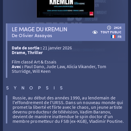
RETOUR
LE MAGE DU KREMLIN
2H24
TOUT PUBLIC
De Olivier Assayas
FR
RETOUR
Date de sortie :
21 janvier 2026
Drame, Thriller
SÉANCES SPÉCIALES
RETOUR
Film classé Art & Essais
Avec :
Paul Dano, Jude Law, Alicia Vikander, Tom
Sturridge, Will Keen
TARIFS
RETOUR
RETOUR
SYNOPSIS
LA SÉLECTION DES AMIS DU CINÉMA & LES FILMS
THÉ CINÉ
RETOUR
Russie, au début des années 1990, au lendemain de
D’ACTUALITÉS
l'effondrement de l'URSS. Dans un nouveau monde qui
promet la liberté et flirte avec le chaos, un jeune artiste
devenu producteur de télévision, Vadim Baranov,
ATELIERS PRATIQUES
HISTORIQUE
NOS SALLES
devient de manière inattendue le spin doctor d'un
membre prometteur du FSB (ex-KGB), Vladimir Poutine.