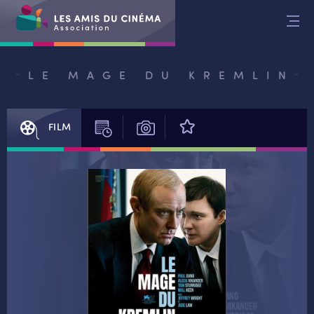
Aller
au
contenu
LE MAGE DU KREMLIN
FILM
SÉANCES
PHOTOS
AVIS