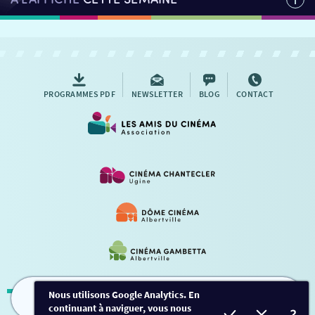
PROGRAMMES PDF
NEWSLETTER
BLOG
CONTACT
Nous utilisons Google Analytics. En
continuant à naviguer, vous nous
FILMS
HORAIRES
EVÈNEMENTS
TARIFS
Mentions légales
-
Contact