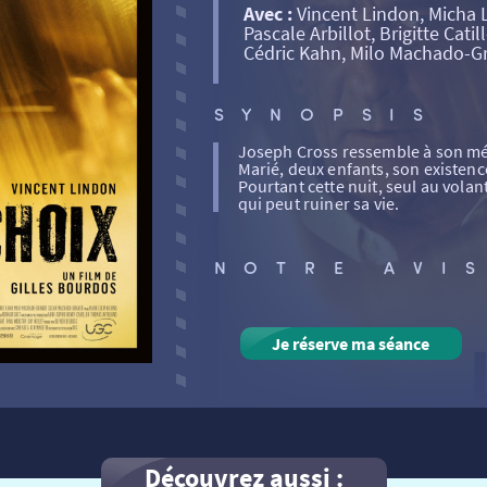
Avec :
Vincent Lindon, Micha 
Pascale Arbillot, Brigitte Cat
Cédric Kahn, Milo Machado-G
SYNOPSIS
Joseph Cross ressemble à son mé
Marié, deux enfants, son existenc
Pourtant cette nuit, seul au volan
qui peut ruiner sa vie.
NOTRE AVI
Je réserve ma séance
Découvrez aussi :