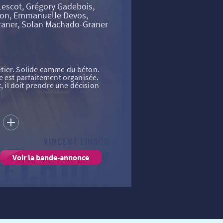
Lescot, Grégory Gadebois,
illon, Emmanuelle Devos,
raner, Solan Machado-Graner
tier. Solide comme du béton.
e est parfaitement organisée.
t, il doit prendre une décision
S
Voir la bande-annonce