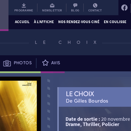
PROGRAMME
NEWSLETTER
BLOG
CONTACT
ACCUEIL
À L’AFFICHE
NOS RENDEZ-VOUS CINÉ
EN COULISSE
LE CHOIX
PHOTOS
AVIS
LE CHOIX
De Gilles Bourdos
Date de sortie :
20 novembre
Drame, Thriller, Policier