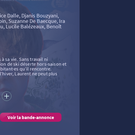
ice Dalle, Djanis Bouzyani,
in, Suzanne De Baecque, Ira
, Lucile Balézeaux, Benoît
à sa vie. Sans travail ni
tion de ski déserte hors-saison et
bitant·es qu’il rencontre.
l’hiver, Laurent ne peut plus
S
Voir la bande-annonce