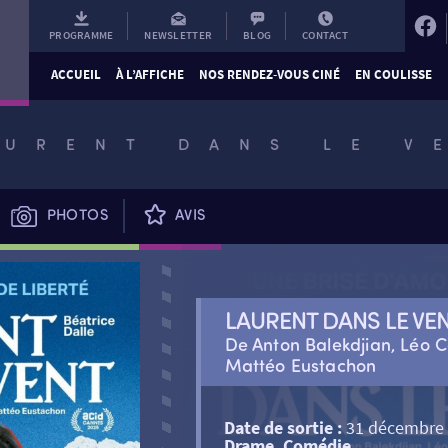
PROGRAMME
NEWSLETTER
BLOG
CONTACT
ACCUEIL
À L’AFFICHE
NOS RENDEZ-VOUS CINÉ
EN COULISSE
AURENT DANS LE V
PHOTOS
AVIS
LAURENT DANS LE VE
De Anton Balekdjian, Léo C
Mattéo Eustachon
Date de sortie :
31 décembre
Drame, Comédie