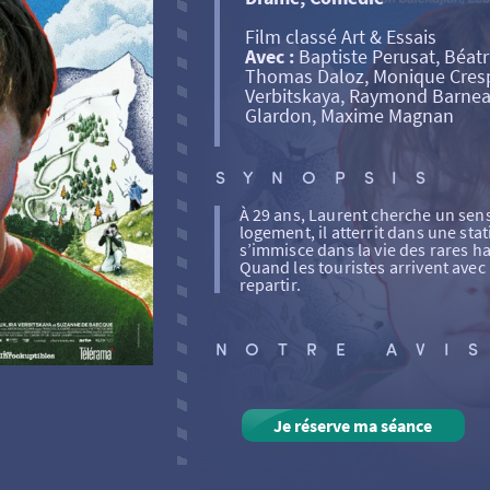
Film classé Art & Essais
Avec :
Baptiste Perusat, Béatr
Thomas Daloz, Monique Cresp
Verbitskaya, Raymond Barneau
Glardon, Maxime Magnan
SYNOPSIS
À 29 ans, Laurent cherche un sens 
logement, il atterrit dans une sta
s’immisce dans la vie des rares ha
Quand les touristes arrivent avec 
repartir.
NOTRE AVI
Je réserve ma séance