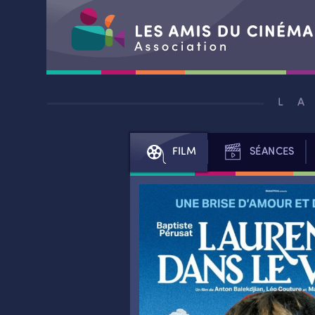
Aller
au
L
contenu
FILM
SÉANCES