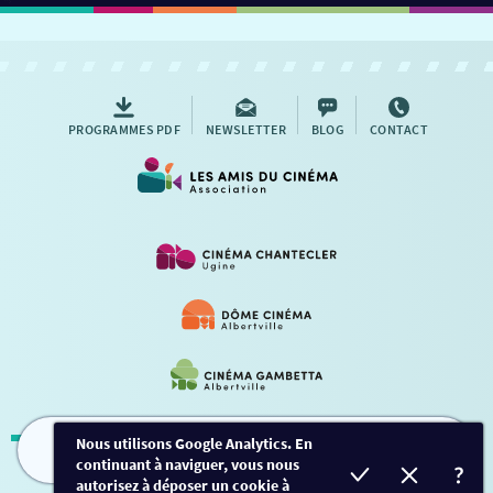
PROGRAMMES PDF
NEWSLETTER
BLOG
CONTACT
Nous utilisons Google Analytics. En
continuant à naviguer, vous nous
FILMS
HORAIRES
EVÈNEMENTS
TARIFS
Mentions légales
-
Contact
autorisez à déposer un cookie à