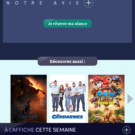
NOTRE AVIS
VISITE DE CABINE
ADHÉRER
LE REX
Je réserve ma séance
HORAIRES
LA PROG QUI OSE
LES ATELIERS EN CLASSE
STAGES VIDÉO
PARTENAIRES
LE DORON
Découvrez aussi :
JEUNESSE
MON COMPTE
NOUS CONTACTER
AUTRES RENDEZ-VOUS
À L'AFFICHE
CETTE SEMAINE