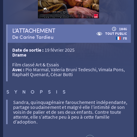
RETOUR
L’ATTACHEMENT
1H46
TOUT PUBLIC
De Carine Tardieu
RETOUR
FR
Date de sortie :
19 février 2025
Drame
SÉANCES SPÉCIALES
RETOUR
Film classé Art & Essais
Avec :
Pio Marmaï, Valeria Bruni Tedeschi, Vimala Pons,
Raphaël Quenard, César Botti
TARIFS
RETOUR
RETOUR
SYNOPSIS
LA SÉLECTION DES AMIS DU CINÉMA & LES FILMS
THÉ CINÉ
RETOUR
D’ACTUALITÉS
Sandra, quinquagénaire farouchement indépendante,
partage soudainement et malgré elle l’intimité de son
voisin de palier et de ses deux enfants. Contre toute
attente, elle s’attache peu à peu à cette famille
ATELIERS PRATIQUES
HISTORIQUE
NOS SALLES
d’adoption.
FILMS
RÉTRO VISION
LES DISPOSITIFS NATIONAUX