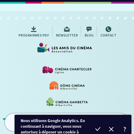
PROGRAMMES PDF
NEWSLETTER
BLOG
CONTACT
Nous utilisons Google Analytics. En
continuant à naviguer, vous nous
FILMS
HORAIRES
EVÈNEMENTS
TARIFS
Mentions légales
-
Contact
autorisez à déposer un cookie à