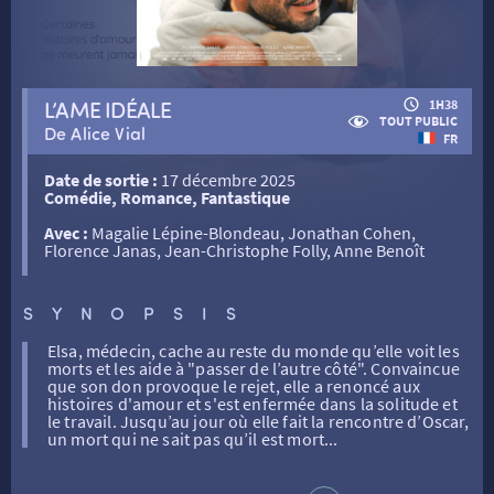
RETOUR
L’AME IDÉALE
1H38
TOUT PUBLIC
De Alice Vial
RETOUR
FR
Date de sortie :
17 décembre 2025
Comédie, Romance, Fantastique
SÉANCES SPÉCIALES
RETOUR
Avec :
Magalie Lépine-Blondeau, Jonathan Cohen,
Florence Janas, Jean-Christophe Folly, Anne Benoît
TARIFS
RETOUR
RETOUR
SYNOPSIS
LA SÉLECTION DES AMIS DU CINÉMA & LES FILMS
Elsa, médecin, cache au reste du monde qu’elle voit les
THÉ CINÉ
RETOUR
D’ACTUALITÉS
morts et les aide à "passer de l’autre côté". Convaincue
que son don provoque le rejet, elle a renoncé aux
histoires d'amour et s'est enfermée dans la solitude et
le travail. Jusqu’au jour où elle fait la rencontre d’Oscar,
ATELIERS PRATIQUES
HISTORIQUE
NOS SALLES
un mort qui ne sait pas qu’il est mort...
FILMS
RÉTRO VISION
LES DISPOSITIFS NATIONAUX