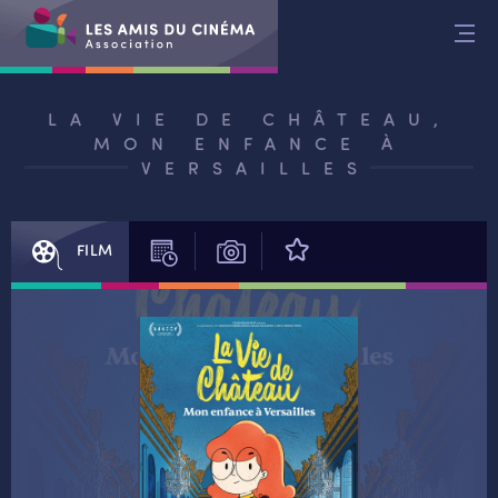
Aller
au
contenu
LA VIE DE CHÂTEAU,
MON ENFANCE À
VERSAILLES
FILM
SÉANCES
PHOTOS
AVIS