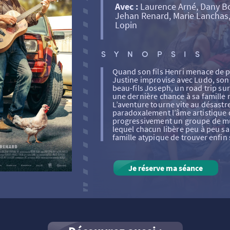
Avec :
Laurence Arné, Dany B
Jehan Renard, Marie Lanchas, 
Lopin
SYNOPSIS
Quand son fils Henri menace de pa
Justine improvise avec Ludo, so
beau-fils Joseph, un road trip su
une dernière chance à sa famille
L’aventure tourne vite au désastre
paradoxalement l’âme artistique d
progressivement un groupe de mu
lequel chacun libère peu à peu sa 
famille atypique de trouver enfin
Je réserve ma séance