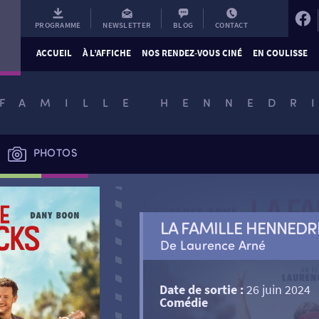
PROGRAMME
NEWSLETTER
BLOG
CONTACT
ACCUEIL
À L’AFFICHE
NOS RENDEZ-VOUS CINÉ
EN COULISSE
 FAMILLE HENNEDR
PHOTOS
LA FAMILLE HENNEDR
De Laurence Arné
Date de sortie :
26 juin 2024
Comédie