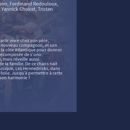
oon, Ferdinand Redouloux,
Yannick Choirat, Tristan
rtir vivre chez son père,
n nouveau compagnon, et son
r la côte Atlantique pour donner
 recomposée de s’unir.
, mais réveille aussi
e la famille. De ce chaos nait
sique, Les Hennedricks, dans
folie. Jusqu’à permettre à cette
 son harmonie ?