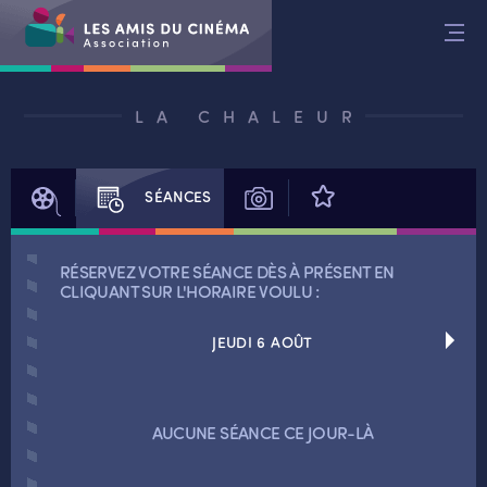
Aller
au
contenu
LA CHALEUR
FILM
SÉANCES
PHOTOS
AVIS
RÉSERVEZ VOTRE SÉANCE DÈS À PRÉSENT EN
CLIQUANT SUR L'HORAIRE VOULU :
JEUDI 6 AOÛT
RETOUR
AUCUNE SÉANCE CE JOUR-LÀ
RETOUR
SÉANCES SPÉCIALES
RETOUR