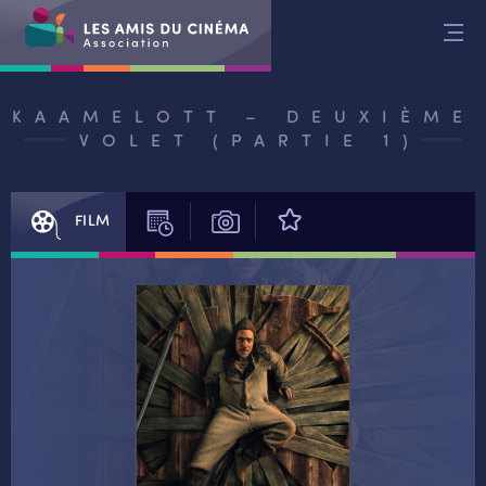
Aller
au
contenu
KAAMELOTT – DEUXIÈME
VOLET (PARTIE 1)
FILM
SÉANCES
PHOTOS
AVIS