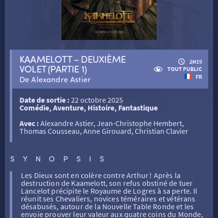
RETOUR
KAAMELOTT – DEUXIÈME
2H19
VOLET (PARTIE 1)
TOUT PUBLIC
RETOUR
FR
De Alexandre Astier
Date de sortie :
22 octobre 2025
SÉANCES SPÉCIALES
RETOUR
Comédie, Aventure, Histoire, Fantastique
Avec :
Alexandre Astier, Jean-Christophe Hembert,
Thomas Cousseau, Anne Girouard, Christian Clavier
TARIFS
RETOUR
RETOUR
SYNOPSIS
LA SÉLECTION DES AMIS DU CINÉMA & LES FILMS
THÉ CINÉ
RETOUR
Les Dieux sont en colère contre Arthur ! Après la
D’ACTUALITÉS
destruction de Kaamelott, son refus obstiné de tuer
Lancelot précipite le Royaume de Logres à sa perte. Il
réunit ses Chevaliers, novices téméraires et vétérans
ATELIERS PRATIQUES
HISTORIQUE
NOS SALLES
désabusés, autour de la Nouvelle Table Ronde et les
envoie prouver leur valeur aux quatre coins du Monde,