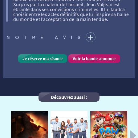
Surpris par la chaleur de l’accueil, Jean Valjean est
ébranlé dans ses convictions criminelles. Il lui faudra
choisir entre les actes définitifs que lui inspire sa haine
FILMS
RÉTRO VISION
LES DISPOSITIFS NATIONAUX
du monde et l’acceptation de la main tendue.
NOTRE AVIS
VISITE DE CABINE
ADHÉRER
LE REX
HORAIRES
LA PROG QUI OSE
LES ATELIERS EN CLASSE
Je réserve ma séance
Voir la bande-annonce
STAGES VIDÉO
PARTENAIRES
LE DORON
Découvrez aussi :
JEUNESSE
MON COMPTE
NOUS CONTACTER