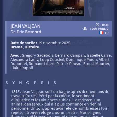
RETOUR
JEAN VALJEAN
1H38
TOUT PUBLIC
De Éric Besnard
FR
RETOUR
Date de sortie :
19 novembre 2025
Drame, Histoire
Avec :
Grégory Gadebois, Bernard Campan, Isabelle Carré,
Alexandra Lamy, Loup Cousteil, Dominique Pinon, Albert
SÉANCES SPÉCIALES
RETOUR
Dupontel, Romane Libert, Patrick Pineau, Ernest Mourier,
Claire Ruppli
TARIFS
RETOUR
RETOUR
SYNOPSIS
1815. Jean Valjean sort du bagne après dix-neuf ans de
LA SÉLECTION DES AMIS DU CINÉMA & LES FILMS
travaux forcés. Pétri par la colère, le sentiment
THÉ CINÉ
RETOUR
D’ACTUALITÉS
d’injustice et les violences subies, il est devenu un
animal dangereux qui n’a plus confiance en rien ni
personne. Un soir, après avoir été de nombreuses fois
rejeté, il trouve refuge chez un prêtre. Monseigneur
ATELIERS PRATIQUES
HISTORIQUE
NOS SALLES
Bienvenu vit là avec sa sœur et une unique servante.