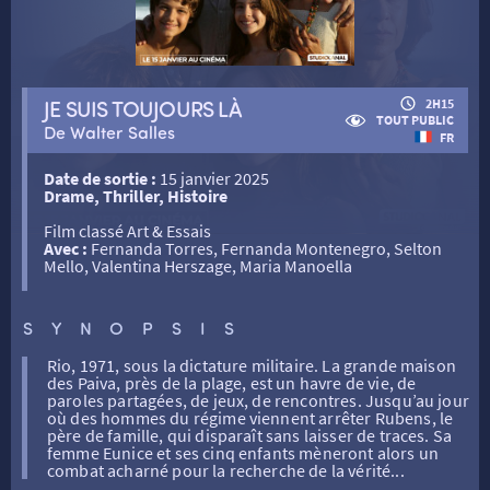
RETOUR
JE SUIS TOUJOURS LÀ
2H15
TOUT PUBLIC
De Walter Salles
FR
RETOUR
Date de sortie :
15 janvier 2025
Drame, Thriller, Histoire
SÉANCES SPÉCIALES
RETOUR
Film classé Art & Essais
Avec :
Fernanda Torres, Fernanda Montenegro, Selton
Mello, Valentina Herszage, Maria Manoella
TARIFS
RETOUR
RETOUR
SYNOPSIS
LA SÉLECTION DES AMIS DU CINÉMA & LES FILMS
THÉ CINÉ
RETOUR
Rio, 1971, sous la dictature militaire. La grande maison
D’ACTUALITÉS
des Paiva, près de la plage, est un havre de vie, de
paroles partagées, de jeux, de rencontres. Jusqu’au jour
où des hommes du régime viennent arrêter Rubens, le
ATELIERS PRATIQUES
HISTORIQUE
NOS SALLES
père de famille, qui disparaît sans laisser de traces. Sa
femme Eunice et ses cinq enfants mèneront alors un
combat acharné pour la recherche de la vérité...