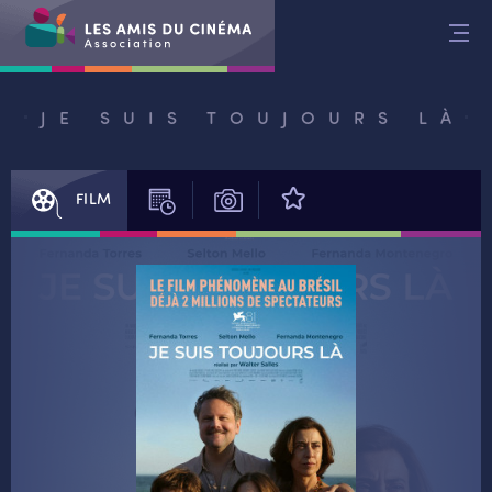
Aller
au
contenu
JE SUIS TOUJOURS LÀ
FILM
SÉANCES
PHOTOS
AVIS