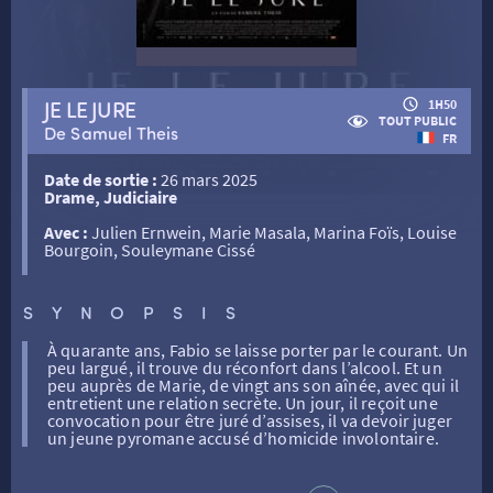
RETOUR
JE LE JURE
1H50
TOUT PUBLIC
De Samuel Theis
RETOUR
FR
Date de sortie :
26 mars 2025
Drame, Judiciaire
SÉANCES SPÉCIALES
RETOUR
Avec :
Julien Ernwein, Marie Masala, Marina Foïs, Louise
Bourgoin, Souleymane Cissé
TARIFS
RETOUR
RETOUR
SYNOPSIS
LA SÉLECTION DES AMIS DU CINÉMA & LES FILMS
À quarante ans, Fabio se laisse porter par le courant. Un
THÉ CINÉ
RETOUR
D’ACTUALITÉS
peu largué, il trouve du réconfort dans l’alcool. Et un
peu auprès de Marie, de vingt ans son aînée, avec qui il
entretient une relation secrète. Un jour, il reçoit une
convocation pour être juré d’assises, il va devoir juger
ATELIERS PRATIQUES
HISTORIQUE
NOS SALLES
un jeune pyromane accusé d’homicide involontaire.
FILMS
RÉTRO VISION
LES DISPOSITIFS NATIONAUX