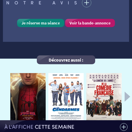
NOTRE AVIS
VISITE DE CABINE
ADHÉRER
LE REX
Je réserve ma séance
Voir la bande-annonce
HORAIRES
LA PROG QUI OSE
LES ATELIERS EN CLASSE
STAGES VIDÉO
PARTENAIRES
LE DORON
Découvrez aussi :
JEUNESSE
MON COMPTE
NOUS CONTACTER
AUTRES RENDEZ-VOUS
À L'AFFICHE
CETTE SEMAINE