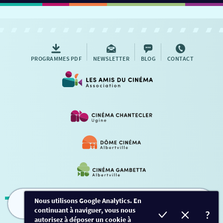
PROGRAMMES PDF
NEWSLETTER
BLOG
CONTACT
Nous utilisons Google Analytics. En
continuant à naviguer, vous nous
FILMS
HORAIRES
EVÈNEMENTS
TARIFS
Mentions légales
-
Contact
autorisez à déposer un cookie à