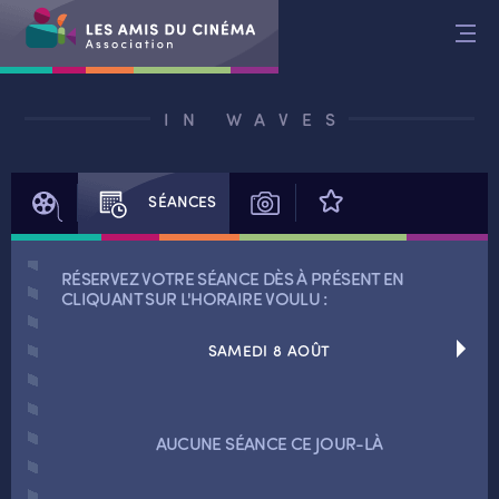
Aller
au
contenu
IN WAVES
FILM
SÉANCES
PHOTOS
AVIS
RÉSERVEZ VOTRE SÉANCE DÈS À PRÉSENT EN
CLIQUANT SUR L'HORAIRE VOULU :
SAMEDI 8 AOÛT
RETOUR
AUCUNE SÉANCE CE JOUR-LÀ
RETOUR
SÉANCES SPÉCIALES
RETOUR