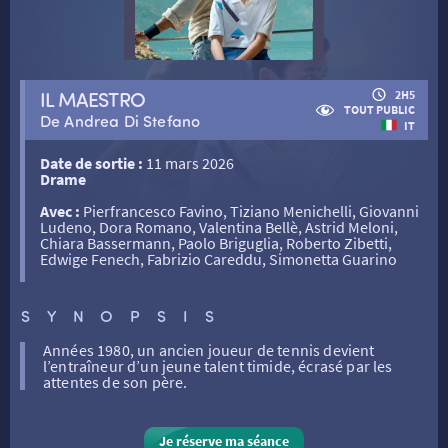
RETOUR
IL MAESTRO
2H5
RETOUR
TOUT PUBLIC
De Andrea Di Stefano
IT
SÉANCES SPÉCIALES
RETOUR
Date de sortie :
11 mars 2026
Drame
Avec :
Pierfrancesco Favino, Tiziano Menichelli, Giovanni
TARIFS
RETOUR
RETOUR
Ludeno, Dora Romano, Valentina Bellè, Astrid Meloni,
Chiara Bassermann, Paolo Briguglia, Roberto Zibetti,
Edwige Fenech, Fabrizio Careddu, Simonetta Guarino
LA SÉLECTION DES AMIS DU CINÉMA & LES FILMS
THÉ CINÉ
RETOUR
D’ACTUALITÉS
SYNOPSIS
ATELIERS PRATIQUES
HISTORIQUE
NOS SALLES
Années 1980, un ancien joueur de tennis devient
l’entraîneur d’un jeune talent timide, écrasé par les
attentes de son père.
FILMS
RÉTRO VISION
LES DISPOSITIFS NATIONAUX
Je réserve ma séance