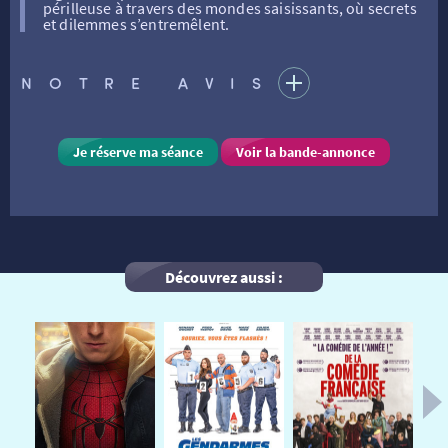
périlleuse à travers des mondes saisissants, où secrets
et dilemmes s’entremêlent.
FILMS
RÉTRO VISION
LES DISPOSITIFS NATIONAUX
NOTRE AVIS
VISITE DE CABINE
ADHÉRER
LE REX
Je réserve ma séance
Voir la bande-annonce
HORAIRES
LA PROG QUI OSE
LES ATELIERS EN CLASSE
STAGES VIDÉO
PARTENAIRES
LE DORON
Découvrez aussi :
JEUNESSE
MON COMPTE
NOUS CONTACTER
AUTRES RENDEZ-VOUS