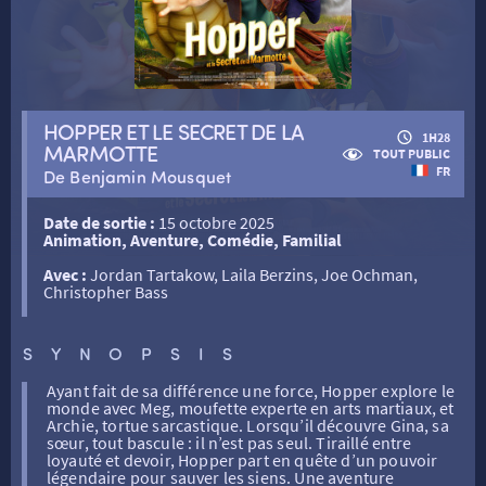
RETOUR
HOPPER ET LE SECRET DE LA
1H28
MARMOTTE
TOUT PUBLIC
RETOUR
FR
De Benjamin Mousquet
Date de sortie :
15 octobre 2025
SÉANCES SPÉCIALES
RETOUR
Animation, Aventure, Comédie, Familial
Avec :
Jordan Tartakow, Laila Berzins, Joe Ochman,
Christopher Bass
TARIFS
RETOUR
RETOUR
SYNOPSIS
LA SÉLECTION DES AMIS DU CINÉMA & LES FILMS
THÉ CINÉ
RETOUR
Ayant fait de sa différence une force, Hopper explore le
D’ACTUALITÉS
monde avec Meg, moufette experte en arts martiaux, et
Archie, tortue sarcastique. Lorsqu’il découvre Gina, sa
sœur, tout bascule : il n’est pas seul. Tiraillé entre
ATELIERS PRATIQUES
HISTORIQUE
NOS SALLES
loyauté et devoir, Hopper part en quête d’un pouvoir
légendaire pour sauver les siens. Une aventure