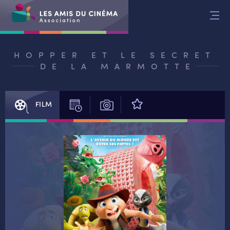
Aller
au
contenu
HOPPER ET LE SECRET
DE LA MARMOTTE
FILM
SÉANCES
PHOTOS
AVIS