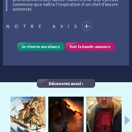
commune que naîtra l’inspiration d’un chef d’œuvre
universel.
FILMS
RÉTRO VISION
LES DISPOSITIFS NATIONAUX
NOTRE AVIS
VISITE DE CABINE
ADHÉRER
LE REX
Je réserve ma séance
Voir la bande-annonce
HORAIRES
LA PROG QUI OSE
LES ATELIERS EN CLASSE
STAGES VIDÉO
PARTENAIRES
LE DORON
Découvrez aussi :
JEUNESSE
MON COMPTE
NOUS CONTACTER
AUTRES RENDEZ-VOUS