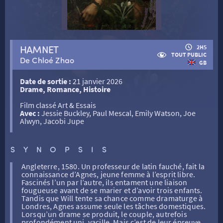
RETOUR
HAMNET
2H5
TOUT PUBLIC
De Chloé Zhao
GB
RETOUR
Date de sortie :
21 janvier 2026
Drame, Romance, Histoire
Film classé Art & Essais
SÉANCES SPÉCIALES
RETOUR
Avec :
Jessie Buckley, Paul Mescal, Emily Watson, Joe
Alwyn, Jacobi Jupe
TARIFS
RETOUR
RETOUR
SYNOPSIS
Angleterre, 1580. Un professeur de latin fauché, fait la
LA SÉLECTION DES AMIS DU CINÉMA & LES FILMS
connaissance d’Agnes, jeune femme à l’esprit libre.
THÉ CINÉ
RETOUR
D’ACTUALITÉS
Fascinés l’un par l’autre, ils entament une liaison
fougueuse avant de se marier et d’avoir trois enfants.
Tandis que Will tente sa chance comme dramaturge à
Londres, Agnes assume seule les tâches domestiques.
ATELIERS PRATIQUES
HISTORIQUE
NOS SALLES
Lorsqu’un drame se produit, le couple, autrefois
profondément uni, vacille. Mais c’est de leur épreuve