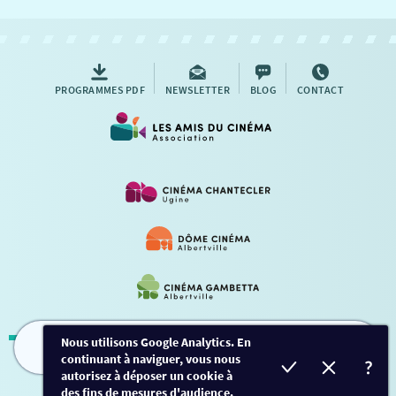
PROGRAMMES PDF
NEWSLETTER
BLOG
CONTACT
Nous utilisons Google Analytics. En
continuant à naviguer, vous nous
FILMS
HORAIRES
EVÈNEMENTS
TARIFS
Mentions légales
-
Contact
autorisez à déposer un cookie à
des fins de mesures d'audience.
Conception et développement
Créalp
-
Inscription
-
Connexion