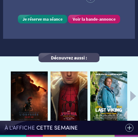
VISITE DE CABINE
ADHÉRER
LE REX
Je réserve ma séance
Voir la bande-annonce
HORAIRES
LA PROG QUI OSE
LES ATELIERS EN CLASSE
STAGES VIDÉO
PARTENAIRES
LE DORON
Découvrez aussi :
JEUNESSE
MON COMPTE
NOUS CONTACTER
AUTRES RENDEZ-VOUS
À L'AFFICHE
CETTE SEMAINE