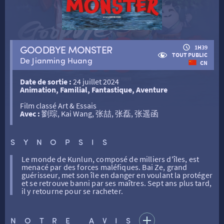
RETOUR
GOODBYE MONSTER
1H39
TOUT PUBLIC
De Jianming Huang
RETOUR
CN
Date de sortie :
24 juillet 2024
Animation, Familial, Fantastique, Aventure
SÉANCES SPÉCIALES
RETOUR
Film classé Art & Essais
Avec :
劉琮, Kai Wang, 张喆, 张磊, 张遥函
TARIFS
RETOUR
RETOUR
SYNOPSIS
LA SÉLECTION DES AMIS DU CINÉMA & LES FILMS
THÉ CINÉ
RETOUR
Le monde de Kunlun, composé de milliers d'îles, est
D’ACTUALITÉS
menacé par des forces maléfiques. Bai Ze, grand
guérisseur, met son île en danger en voulant la protéger
et se retrouve banni par ses maîtres. Sept ans plus tard,
ATELIERS PRATIQUES
HISTORIQUE
NOS SALLES
il y retourne pour se racheter.
FILMS
RÉTRO VISION
LES DISPOSITIFS NATIONAUX
NOTRE AVIS