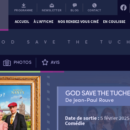
PROGRAMME
NEWSLETTER
BLOG
CONTACT
ACCUEIL
À L’AFFICHE
NOS RENDEZ-VOUS CINÉ
EN COULISSE
GOD SAVE THE TUC
PHOTOS
AVIS
GOD SAVE THE TUCH
De Jean-Paul Rouve
Date de sortie :
5 février 2025
Comédie