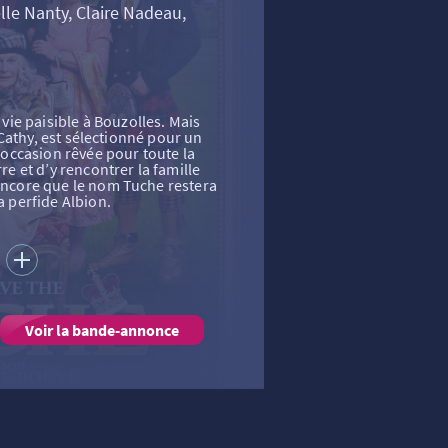
le Nanty, Claire Nadeau,
ie paisible à Bouzolles. Mais
et Cathy, est sélectionné pour un
l’occasion rêvée pour toute la
rre et d’y rencontrer la famille
 encore que le nom Tuche restera
a perfide Albion.
S
Voir la bande-annonce