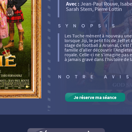
Avec :
Jean-Paul Rouve, Isabel
Sarah Stern, Pierre Lottin
SYNOPSIS
Les Tuche mènent à nouveau une v
lorsque Jiji, le petit fils de Jeff 
stage de football à Arsenal, c’est 
famille d’aller découvrir l’Anglete
royale. Celle-ci ne s’imagine pas
à jamais gravé dans l’histoire de l
NOTRE AVI
Je réserve ma séance