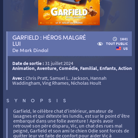
RETOUR
GARFIELD : HÉROS MALGRÉ
1H41
LUI
TOUT PUBLIC
RETOUR
US
De Mark Dindal
Date de sortie :
31 juillet 2024
SÉANCES SPÉCIALES
RETOUR
Animation, Aventure, Comédie, Familial, Enfants, Action
Avec :
Chris Pratt, Samuel L. Jackson, Hannah
Waddingham, Ving Rhames, Nicholas Hoult
TARIFS
RETOUR
RETOUR
SYNOPSIS
LA SÉLECTION DES AMIS DU CINÉMA & LES FILMS
THÉ CINÉ
RETOUR
D’ACTUALITÉS
Garfield, le célèbre chat d'intérieur, amateur de
lasagnes et qui déteste les lundis, est sur le point d'être
embarqué dans une folle aventure ! Après avoir
retrouvé son père disparu, Vic, un chat des rues mal
ATELIERS PRATIQUES
HISTORIQUE
NOS SALLES
peigné, Garfield et son ami le chien Odie sont forcés de
quitter leur vie faite de confort pour aider Vic à