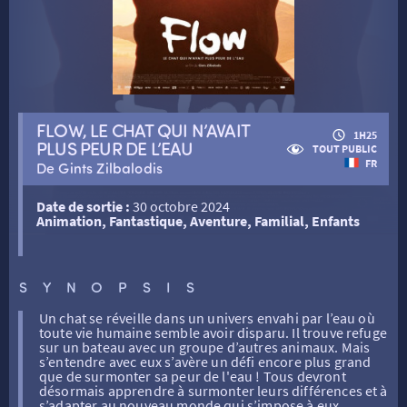
RETOUR
FLOW, LE CHAT QUI N’AVAIT
RETOUR
1H25
PLUS PEUR DE L’EAU
TOUT PUBLIC
FR
De Gints Zilbalodis
SÉANCES SPÉCIALES
RETOUR
Date de sortie :
30 octobre 2024
Animation, Fantastique, Aventure, Familial, Enfants
TARIFS
RETOUR
RETOUR
SYNOPSIS
LA SÉLECTION DES AMIS DU CINÉMA & LES FILMS
THÉ CINÉ
RETOUR
D’ACTUALITÉS
Un chat se réveille dans un univers envahi par l’eau où
toute vie humaine semble avoir disparu. Il trouve refuge
sur un bateau avec un groupe d’autres animaux. Mais
s’entendre avec eux s’avère un défi encore plus grand
ATELIERS PRATIQUES
HISTORIQUE
NOS SALLES
que de surmonter sa peur de l'eau ! Tous devront
désormais apprendre à surmonter leurs différences et à
s’adapter au nouveau monde qui s’impose à eux.