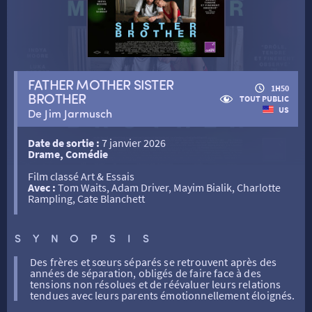
RETOUR
FATHER MOTHER SISTER
1H50
RETOUR
BROTHER
TOUT PUBLIC
US
De Jim Jarmusch
SÉANCES SPÉCIALES
RETOUR
Date de sortie :
7 janvier 2026
Drame, Comédie
Film classé Art & Essais
TARIFS
RETOUR
RETOUR
Avec :
Tom Waits, Adam Driver, Mayim Bialik, Charlotte
Rampling, Cate Blanchett
LA SÉLECTION DES AMIS DU CINÉMA & LES FILMS
THÉ CINÉ
RETOUR
D’ACTUALITÉS
SYNOPSIS
Des frères et sœurs séparés se retrouvent après des
années de séparation, obligés de faire face à des
ATELIERS PRATIQUES
HISTORIQUE
NOS SALLES
tensions non résolues et de réévaluer leurs relations
tendues avec leurs parents émotionnellement éloignés.