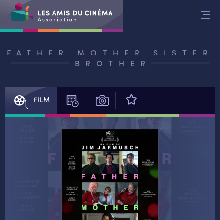
Aller
au
contenu
FATHER MOTHER SISTER
BROTHER
FILM
SÉANCES
PHOTOS
AVIS