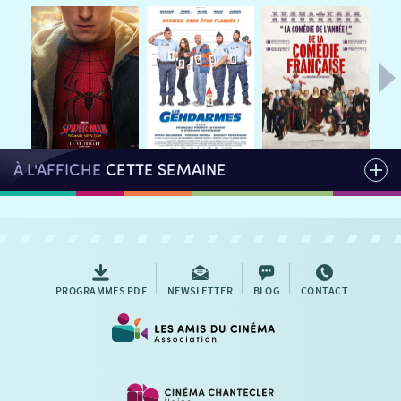
STAGES VIDÉO
PARTENAIRES
LE DORON
JEUNESSE
MON COMPTE
NOUS CONTACTER
À L'AFFICHE
CETTE SEMAINE
AUTRES RENDEZ-VOUS
PROGRAMMES PDF
NEWSLETTER
BLOG
CONTACT