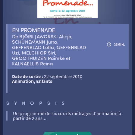
RETOUR
EN PROMENADE
RETOUR
De BJÖRK JAWORSKI Alicja,
SCHUNEMANN Jutta,
36MIN.
GEFFENBLAD Lotta, GEFFENBLAD
SÉANCES SPÉCIALES
RETOUR
Uzi, MELCHIOR Siri,
GROOTHUIZEN Raimke et
KALNAELLIS Reinis
TARIFS
RETOUR
RETOUR
Date de sortie :
22 septembre 2010
Animation, Enfants
LA SÉLECTION DES AMIS DU CINÉMA & LES FILMS
THÉ CINÉ
RETOUR
D’ACTUALITÉS
SYNOPSIS
ATELIERS PRATIQUES
HISTORIQUE
NOS SALLES
Un programme de six courts métrages d'animation à
partir de 2 ans...
FILMS
RÉTRO VISION
LES DISPOSITIFS NATIONAUX