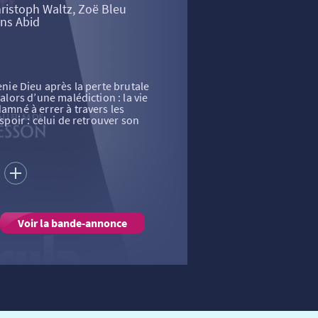
ristoph Waltz, Zoë Bleu
ens Abid
renie Dieu après la perte brutale
 alors d’une malédiction : la vie
damné à errer à travers les
espoir : celui de retrouver son
S
Voir la bande-annonce