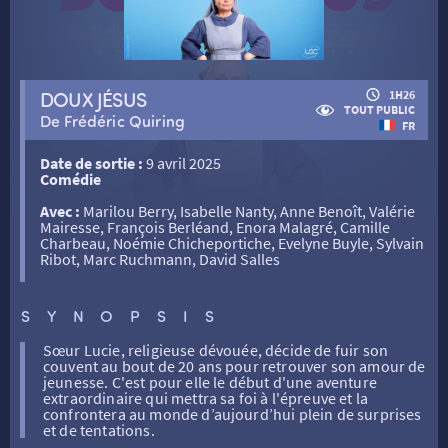
RETOUR
DOUX JÉSUS
1H26
TOUT PUBLIC
De Frédéric Quiring
FR
RETOUR
Date de sortie :
9 avril 2025
Comédie
SÉANCES SPÉCIALES
RETOUR
Avec :
Marilou Berry, Isabelle Nanty, Anne Benoît, Valérie
Mairesse, François Berléand, Enora Malagré, Camille
Charbeau, Noémie Chicheportiche, Evelyne Buyle, Sylvain
Ribot, Marc Ruchmann, David Salles
TARIFS
RETOUR
RETOUR
SYNOPSIS
LA SÉLECTION DES AMIS DU CINÉMA & LES FILMS
THÉ CINÉ
RETOUR
D’ACTUALITÉS
Sœur Lucie, religieuse dévouée, décide de fuir son
couvent au bout de 20 ans pour retrouver son amour de
jeunesse. C'est pour elle le début d'une aventure
ATELIERS PRATIQUES
HISTORIQUE
NOS SALLES
extraordinaire qui mettra sa foi à l'épreuve et la
confrontera au monde d’aujourd’hui plein de surprises
et de tentations.