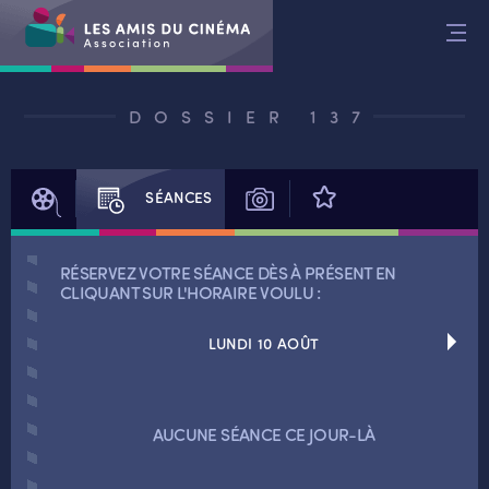
Aller
au
contenu
DOSSIER 137
FILM
SÉANCES
PHOTOS
AVIS
RÉSERVEZ VOTRE SÉANCE DÈS À PRÉSENT EN
CLIQUANT SUR L'HORAIRE VOULU :
LUNDI 10 AOÛT
RETOUR
AUCUNE SÉANCE CE JOUR-LÀ
RETOUR
SÉANCES SPÉCIALES
RETOUR