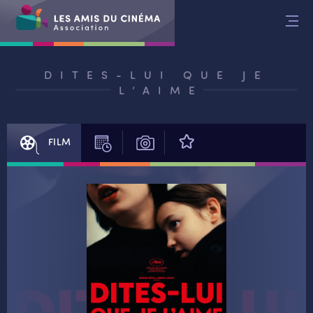
Aller
au
contenu
DITES-LUI QUE JE
L’AIME
FILM
SÉANCES
PHOTOS
AVIS