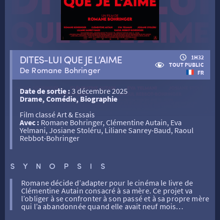
RETOUR
DITES-LUI QUE JE L’AIME
1H32
RETOUR
TOUT PUBLIC
De Romane Bohringer
FR
Date de sortie :
3 décembre 2025
SÉANCES SPÉCIALES
RETOUR
Drame, Comédie, Biographie
Film classé Art & Essais
Avec :
Romane Bohringer, Clémentine Autain, Eva
TARIFS
RETOUR
RETOUR
Yelmani, Josiane Stoléru, Liliane Sanrey-Baud, Raoul
Rebbot-Bohringer
LA SÉLECTION DES AMIS DU CINÉMA & LES FILMS
THÉ CINÉ
RETOUR
SYNOPSIS
D’ACTUALITÉS
Romane décide d’adapter pour le cinéma le livre de
Clémentine Autain consacré à sa mère. Ce projet va
ATELIERS PRATIQUES
HISTORIQUE
NOS SALLES
l’obliger à se confronter à son passé et à sa propre mère
qui l’a abandonnée quand elle avait neuf mois…