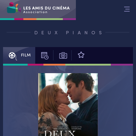
Aller
au
contenu
DEUX PIANOS
FILM
SÉANCES
PHOTOS
AVIS