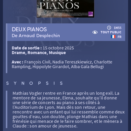
RETOUR
DEUX PIANOS
1H55
TOUT PUBLIC
De Arnaud Desplechin
FR
RETOUR
Date de sortie :
15 octobre 2025
Drame, Romance, Musique
SÉANCES SPÉCIALES
RETOUR
Avec :
François Civil, Nadia Tereszkiewicz, Charlotte
Rampling, Hippolyte Girardot, Alba Gaïa Bellugi
TARIFS
RETOUR
RETOUR
SYNOPSIS
Mathias Vogler rentre en France après un long exil. La
LA SÉLECTION DES AMIS DU CINÉMA & LES FILMS
THÉ CINÉ
RETOUR
mentore de sa jeunesse, Elena, souhaite qu’il donne
D’ACTUALITÉS
une série de concerts au piano à ses côtés à
l’Auditorium de Lyon. Mais dès son retour, une
rencontre avec un enfant qui lui ressemble comme deux
ATELIERS PRATIQUES
HISTORIQUE
NOS SALLES
gouttes d’eau, son double, plonge Mathias dans une
frénésie qui menace de le faire sombrer, et le mènera à
Claude : son amour de jeunesse.