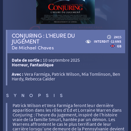
RETOUR
CONJURING : L’HEURE DU
2H15
JUGEMENT
INTERDIT -12 ANS
RETOUR
GB
De Michael Chaves
Date de sortie :
10 septembre 2025
SÉANCES SPÉCIALES
RETOUR
Horreur, Fantastique
Avec :
Vera Farmiga, Patrick Wilson, Mia Tomlinson, Ben
Hardy, Rebecca Calder
TARIFS
RETOUR
RETOUR
SYNOPSIS
LA SÉLECTION DES AMIS DU CINÉMA & LES FILMS
THÉ CINÉ
RETOUR
D’ACTUALITÉS
Patrick Wilson et Vera Farmiga feront leur dernière
apparition dans les rôles d’Ed et Lorraine Warren dans
Conjuring : l’heure du jugement, inspiré de l’histoire
vraie de la famille Smurl, hantée par un démon. Les
ATELIERS PRATIQUES
HISTORIQUE
NOS SALLES
Warrens affrontent le cas le plus terrifiant de leur
carrière lorsqu’une demeure de la Pennsylvanie devient