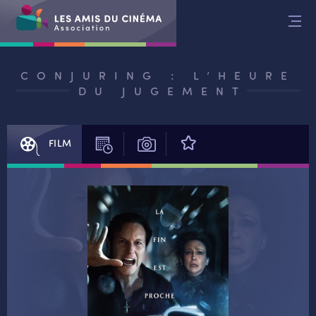
Aller
au
contenu
CONJURING : L’HEURE
DU JUGEMENT
FILM
SÉANCES
PHOTOS
AVIS