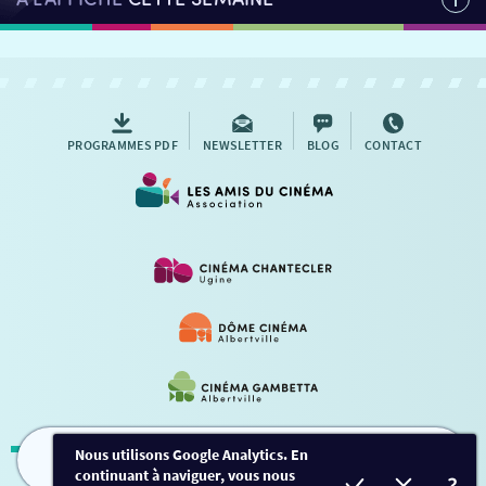
PROGRAMMES PDF
NEWSLETTER
BLOG
CONTACT
Nous utilisons Google Analytics. En
continuant à naviguer, vous nous
FILMS
HORAIRES
EVÈNEMENTS
TARIFS
Mentions légales
-
Contact