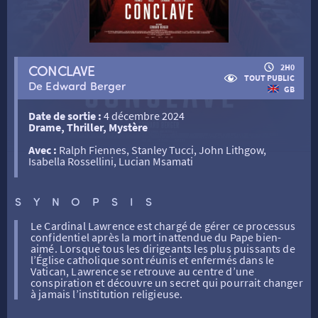
RETOUR
CONCLAVE
2H0
TOUT PUBLIC
De Edward Berger
GB
RETOUR
Date de sortie :
4 décembre 2024
Drame, Thriller, Mystère
SÉANCES SPÉCIALES
RETOUR
Avec :
Ralph Fiennes, Stanley Tucci, John Lithgow,
Isabella Rossellini, Lucian Msamati
TARIFS
RETOUR
RETOUR
SYNOPSIS
LA SÉLECTION DES AMIS DU CINÉMA & LES FILMS
Le Cardinal Lawrence est chargé de gérer ce processus
THÉ CINÉ
RETOUR
confidentiel après la mort inattendue du Pape bien-
D’ACTUALITÉS
aimé. Lorsque tous les dirigeants les plus puissants de
l’Église catholique sont réunis et enfermés dans le
Vatican, Lawrence se retrouve au centre d’une
ATELIERS PRATIQUES
HISTORIQUE
NOS SALLES
conspiration et découvre un secret qui pourrait changer
à jamais l’institution religieuse.