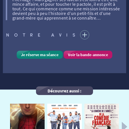
mince affaire, et pour toucher le pactole, il est prêt à
tout. Ce qui commence comme une mission intéressée
devient peu à peu l’histoire d’un petit-fils et d’une
FILMS
RÉTRO VISION
LES DISPOSITIFS NATIONAUX
grand-mère qui apprennent à se connaître…
NOTRE AVIS
VISITE DE CABINE
ADHÉRER
LE REX
HORAIRES
LA PROG QUI OSE
LES ATELIERS EN CLASSE
Je réserve ma séance
Voir la bande-annonce
STAGES VIDÉO
PARTENAIRES
LE DORON
Découvrez aussi :
JEUNESSE
MON COMPTE
NOUS CONTACTER