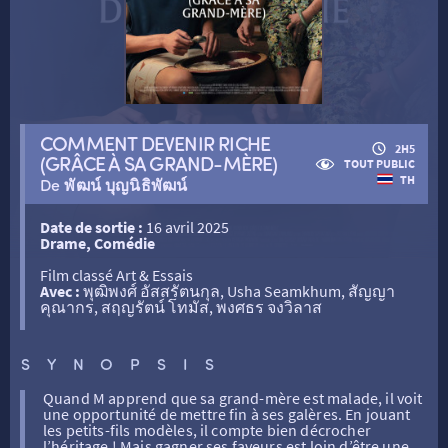
RETOUR
COMMENT DEVENIR RICHE
2H5
(GRÂCE À SA GRAND-MÈRE)
RETOUR
TOUT PUBLIC
TH
De พัฒน์ บุญนิธิพัฒน์
Date de sortie :
16 avril 2025
SÉANCES SPÉCIALES
RETOUR
Drame, Comédie
Film classé Art & Essais
Avec :
พุฒิพงศ์ อัสสรัตนกุล, Usha Seamkhum, สัญญา
TARIFS
RETOUR
RETOUR
คุณากร, สฤญรัตน์ โทมัส, พงศธร จงวิลาส
LA SÉLECTION DES AMIS DU CINÉMA & LES FILMS
SYNOPSIS
THÉ CINÉ
RETOUR
D’ACTUALITÉS
Quand M apprend que sa grand-mère est malade, il voit
une opportunité de mettre fin à ses galères. En jouant
les petits-fils modèles, il compte bien décrocher
ATELIERS PRATIQUES
HISTORIQUE
NOS SALLES
l’héritage ! Mais gagner ses faveurs est loin d’être une