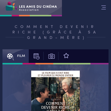
Aller
au
contenu
COMMENT DEVENIR
RICHE (GRÂCE À SA
GRAND-MÈRE)
FILM
SÉANCES
PHOTOS
AVIS