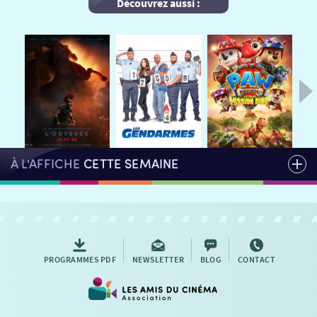
Découvrez aussi :
HORAIRES
LA PROG QUI OSE
LES ATELIERS EN CLASSE
STAGES VIDÉO
PARTENAIRES
LE DORON
JEUNESSE
MON COMPTE
NOUS CONTACTER
À L'AFFICHE
CETTE SEMAINE
AUTRES RENDEZ-VOUS
PROGRAMMES PDF
NEWSLETTER
BLOG
CONTACT