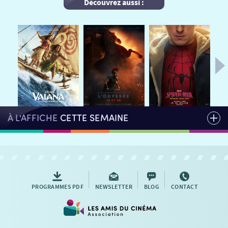
Découvrez aussi :
HORAIRES
LA PROG QUI OSE
LES ATELIERS EN CLASSE
STAGES VIDÉO
PARTENAIRES
LE DORON
JEUNESSE
MON COMPTE
NOUS CONTACTER
À L'AFFICHE
CETTE SEMAINE
AUTRES RENDEZ-VOUS
PROGRAMMES PDF
NEWSLETTER
BLOG
CONTACT