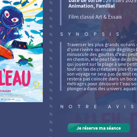
Date de sortie :
26 mars 2025
Animation, Familial
Film classé Art & Essais
SYNOPSIS
Traverser les plus grands océans
d'une rivière ou encore dégringol
minuscule des gouttes d'eau peut 
en chemin, elle peut faire de drô
qui jouent sur la plage à une peti
tout un tas de créatures plus étra
son voyage ne sera pas de tout rep
restera pas coincée dans un boca
métrages pour découvrir l'eau so
plongera dans des univers aquati
NOTRE AVI
Je réserve ma séance