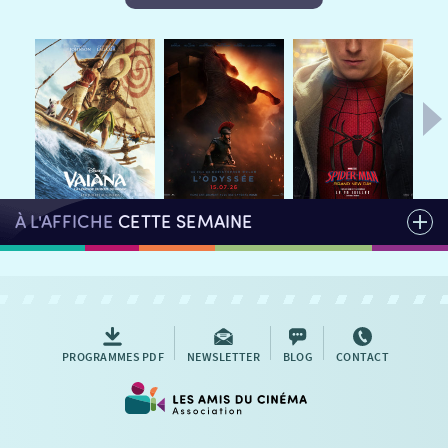
HORAIRES
LA PROG QUI OSE
LES ATELIERS EN CLASSE
STAGES VIDÉO
PARTENAIRES
LE DORON
JEUNESSE
MON COMPTE
NOUS CONTACTER
À L'AFFICHE
CETTE SEMAINE
AUTRES RENDEZ-VOUS
PROGRAMMES PDF
NEWSLETTER
BLOG
CONTACT