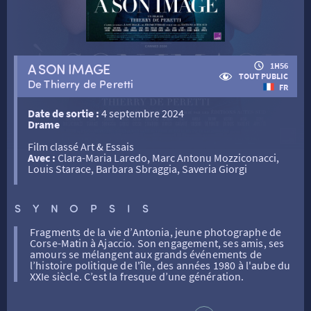
RETOUR
A SON IMAGE
1H56
TOUT PUBLIC
De Thierry de Peretti
RETOUR
FR
Date de sortie :
4 septembre 2024
Drame
SÉANCES SPÉCIALES
RETOUR
Film classé Art & Essais
Avec :
Clara-Maria Laredo, Marc Antonu Mozziconacci,
Louis Starace, Barbara Sbraggia, Saveria Giorgi
TARIFS
RETOUR
RETOUR
SYNOPSIS
LA SÉLECTION DES AMIS DU CINÉMA & LES FILMS
THÉ CINÉ
RETOUR
D’ACTUALITÉS
Fragments de la vie d’Antonia, jeune photographe de
Corse-Matin à Ajaccio. Son engagement, ses amis, ses
amours se mélangent aux grands événements de
l’histoire politique de l'île, des années 1980 à l'aube du
ATELIERS PRATIQUES
HISTORIQUE
NOS SALLES
XXIe siècle. C’est la fresque d’une génération.
FILMS
RÉTRO VISION
LES DISPOSITIFS NATIONAUX