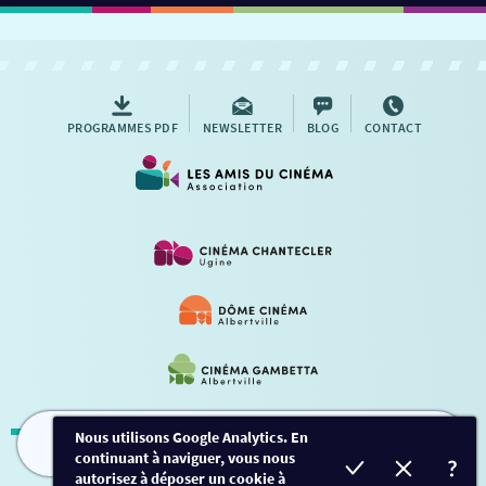
PROGRAMMES PDF
NEWSLETTER
BLOG
CONTACT
Nous utilisons Google Analytics. En
continuant à naviguer, vous nous
FILMS
HORAIRES
EVÈNEMENTS
TARIFS
Mentions légales
-
Contact
autorisez à déposer un cookie à