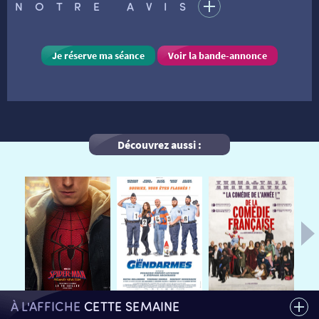
NOTRE AVIS
VISITE DE CABINE
ADHÉRER
LE REX
Je réserve ma séance
Voir la bande-annonce
HORAIRES
LA PROG QUI OSE
LES ATELIERS EN CLASSE
STAGES VIDÉO
PARTENAIRES
LE DORON
Découvrez aussi :
JEUNESSE
MON COMPTE
NOUS CONTACTER
AUTRES RENDEZ-VOUS
À L'AFFICHE
CETTE SEMAINE