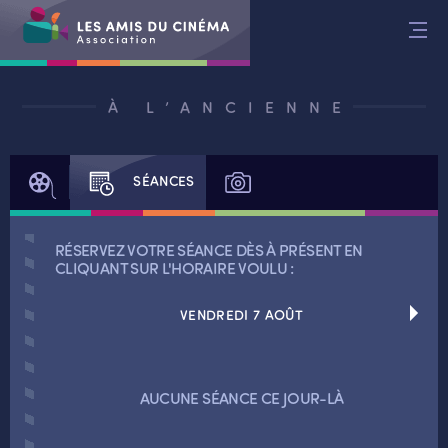
Aller
au
contenu
À L’ANCIENNE
FILM
SÉANCES
PHOTOS
RÉSERVEZ VOTRE SÉANCE DÈS À PRÉSENT EN
CLIQUANT SUR L'HORAIRE VOULU :
VENDREDI 7 AOÛT
RETOUR
AUCUNE SÉANCE CE JOUR-LÀ
RETOUR
SÉANCES SPÉCIALES
RETOUR