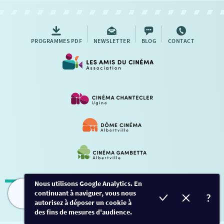
AUTRES RENDEZ-VOUS
PROGRAMMES PDF
NEWSLETTER
BLOG
CONTACT
Nous utilisons Google Analytics. En
continuant à naviguer, vous nous
Mentions légales
-
Contact
FILMS
HORAIRES
EVÈNEMENTS
TARIFS
autorisez à déposer un cookie à
des fins de mesures d'audience.
Conception et développement
Créalp
-
Inscription
-
Connexion
Ce site est protégé par Google ReCaptcha. -
Confidentialité
-
Conditions