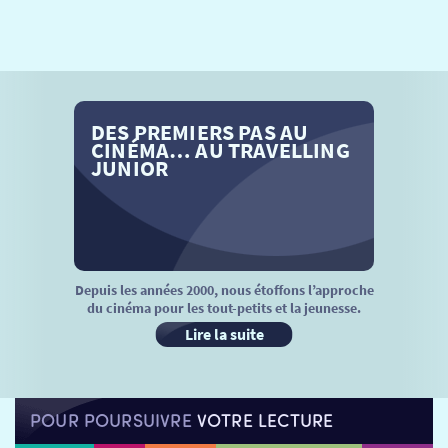
SÉANCES SPÉCIALES
RETOUR
TARIFS
RETOUR
RETOUR
LA SÉLECTION DES AMIS DU CINÉMA & LES FILMS
DES PREMIERS PAS AU
THÉ CINÉ
RETOUR
D’ACTUALITÉS
CINÉMA… AU TRAVELLING
JUNIOR
ATELIERS PRATIQUES
HISTORIQUE
NOS SALLES
FILMS
RÉTRO VISION
LES DISPOSITIFS NATIONAUX
VISITE DE CABINE
ADHÉRER
LE REX
Depuis les années 2000, nous étoffons l’approche
du cinéma pour les tout-petits et la jeunesse.
HORAIRES
LA PROG QUI OSE
LES ATELIERS EN CLASSE
Lire la suite
STAGES VIDÉO
PARTENAIRES
LE DORON
POUR POURSUIVRE
VOTRE LECTURE
JEUNESSE
MON COMPTE