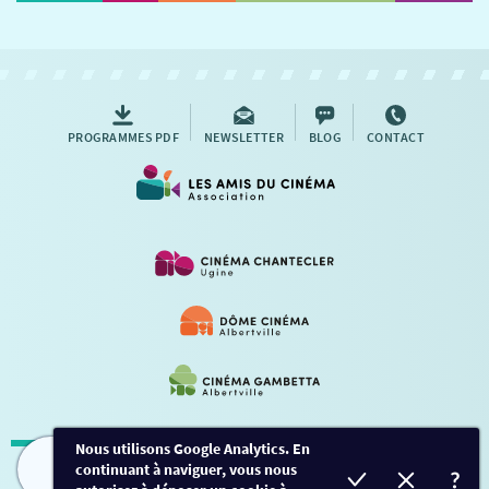
NOUS CONTACTER
AUTRES RENDEZ-VOUS
PROGRAMMES PDF
NEWSLETTER
BLOG
CONTACT
Nous utilisons Google Analytics. En
continuant à naviguer, vous nous
Mentions légales
-
Contact
FILMS
HORAIRES
EVÈNEMENTS
TARIFS