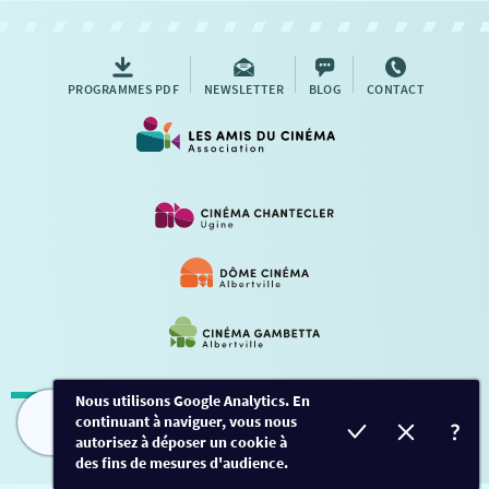
AUTRES RENDEZ-VOUS
PROGRAMMES PDF
NEWSLETTER
BLOG
CONTACT
Nous utilisons Google Analytics. En
continuant à naviguer, vous nous
Mentions légales
-
Contact
FILMS
HORAIRES
EVÈNEMENTS
TARIFS
autorisez à déposer un cookie à
des fins de mesures d'audience.
Conception et développement
Créalp
-
Inscription
-
Connexion
Ce site est protégé par Google ReCaptcha. -
Confidentialité
-
Conditions