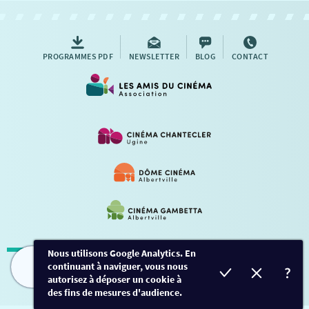
AUTRES RENDEZ-VOUS
PROGRAMMES PDF
NEWSLETTER
BLOG
CONTACT
Nous utilisons Google Analytics. En
continuant à naviguer, vous nous
Mentions légales
-
Contact
FILMS
HORAIRES
EVÈNEMENTS
TARIFS
autorisez à déposer un cookie à
des fins de mesures d'audience.
Conception et développement
Créalp
-
Inscription
-
Connexion
Ce site est protégé par Google ReCaptcha. -
Confidentialité
-
Conditions