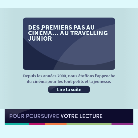
SÉANCES SPÉCIALES
RETOUR
TARIFS
RETOUR
RETOUR
DES PREMIERS PAS AU
LA SÉLECTION DES AMIS DU CINÉMA & LES FILMS
CINÉMA… AU TRAVELLING
THÉ CINÉ
RETOUR
D’ACTUALITÉS
JUNIOR
ATELIERS PRATIQUES
HISTORIQUE
NOS SALLES
FILMS
RÉTRO VISION
LES DISPOSITIFS NATIONAUX
Depuis les années 2000, nous étoffons l’approche
VISITE DE CABINE
ADHÉRER
LE REX
du cinéma pour les tout-petits et la jeunesse.
Lire la suite
HORAIRES
LA PROG QUI OSE
LES ATELIERS EN CLASSE
STAGES VIDÉO
PARTENAIRES
LE DORON
POUR POURSUIVRE
VOTRE LECTURE
JEUNESSE
MON COMPTE
NOUS CONTACTER