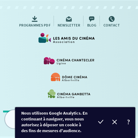
AUTRES RENDEZ-VOUS
PROGRAMMES PDF
NEWSLETTER
BLOG
CONTACT
Nous utilisons Google Analytics. En
continuant à naviguer, vous nous
Mentions légales
-
Contact
FILMS
HORAIRES
EVÈNEMENTS
TARIFS
autorisez à déposer un cookie à
des fins de mesures d'audience.
Conception et développement
Créalp
-
Inscription
-
Connexion
Ce site est protégé par Google ReCaptcha. -
Confidentialité
-
Conditions