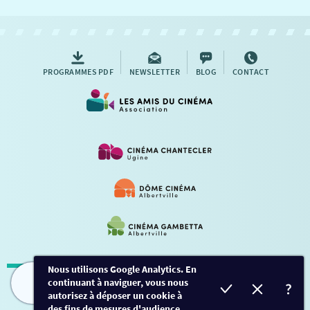
NOUS CONTACTER
AUTRES RENDEZ-VOUS
PROGRAMMES PDF
NEWSLETTER
BLOG
CONTACT
Nous utilisons Google Analytics. En
continuant à naviguer, vous nous
Mentions légales
-
Contact
FILMS
HORAIRES
EVÈNEMENTS
TARIFS
autorisez à déposer un cookie à
des fins de mesures d'audience.
Conception et développement
Créalp
-
Inscription
-
Connexion