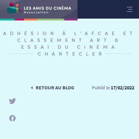
Aller
au
contenu
ADHÉSION À L’AFCAE ET
CLASSEMENT ART &
ESSAI DU CINÉMA
CHANTECLER
RETOUR AU BLOG
Publié le
17/02/2022
RETOUR
RETOUR