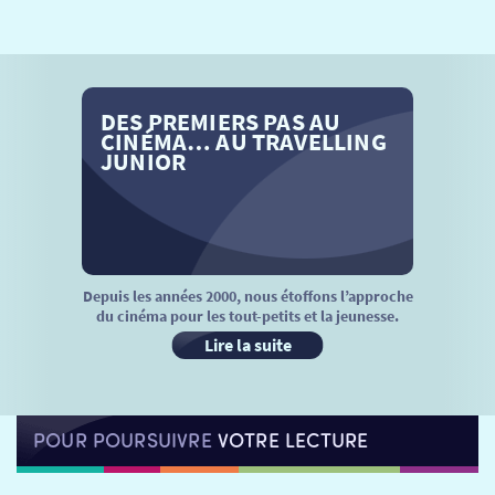
SÉANCES SPÉCIALES
RETOUR
TARIFS
RETOUR
RETOUR
DES PREMIERS PAS AU
LA SÉLECTION DES AMIS DU CINÉMA & LES FILMS
THÉ CINÉ
RETOUR
CINÉMA… AU TRAVELLING
D’ACTUALITÉS
JUNIOR
ATELIERS PRATIQUES
HISTORIQUE
NOS SALLES
FILMS
RÉTRO VISION
LES DISPOSITIFS NATIONAUX
VISITE DE CABINE
ADHÉRER
LE REX
Depuis les années 2000, nous étoffons l’approche
du cinéma pour les tout-petits et la jeunesse.
HORAIRES
LA PROG QUI OSE
LES ATELIERS EN CLASSE
Lire la suite
STAGES VIDÉO
PARTENAIRES
LE DORON
POUR POURSUIVRE
VOTRE LECTURE
JEUNESSE
MON COMPTE