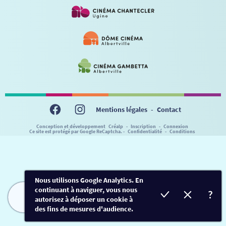
VISITE DE CABINE
ADHÉRER
LE REX
HORAIRES
LA PROG QUI OSE
LES ATELIERS EN CLASSE
STAGES VIDÉO
PARTENAIRES
LE DORON
JEUNESSE
MON COMPTE
NOUS CONTACTER
AUTRES RENDEZ-VOUS
Mentions légales
-
Contact
Conception et développement
Créalp
-
Inscription
-
Connexion
Ce site est protégé par Google ReCaptcha. -
Confidentialité
-
Conditions
Nous utilisons Google Analytics. En
continuant à naviguer, vous nous
autorisez à déposer un cookie à
FILMS
HORAIRES
EVÈNEMENTS
TARIFS
des fins de mesures d'audience.