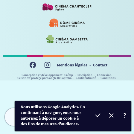
VISITE DE CABINE
ADHÉRER
LE REX
HORAIRES
LA PROG QUI OSE
LES ATELIERS EN CLASSE
STAGES VIDÉO
PARTENAIRES
LE DORON
JEUNESSE
MON COMPTE
NOUS CONTACTER
AUTRES RENDEZ-VOUS
Mentions légales
-
Contact
Conception et développement
Créalp
-
Inscription
-
Connexion
Ce site est protégé par Google ReCaptcha. -
Confidentialité
-
Conditions
Nous utilisons Google Analytics. En
continuant à naviguer, vous nous
autorisez à déposer un cookie à
FILMS
HORAIRES
EVÈNEMENTS
TARIFS
des fins de mesures d'audience.