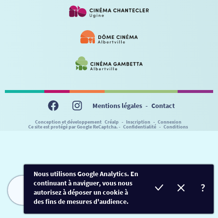
VISITE DE CABINE
ADHÉRER
LE REX
HORAIRES
LA PROG QUI OSE
LES ATELIERS EN CLASSE
STAGES VIDÉO
PARTENAIRES
LE DORON
JEUNESSE
MON COMPTE
NOUS CONTACTER
AUTRES RENDEZ-VOUS
Mentions légales
-
Contact
Conception et développement
Créalp
-
Inscription
-
Connexion
Ce site est protégé par Google ReCaptcha. -
Confidentialité
-
Conditions
Nous utilisons Google Analytics. En
continuant à naviguer, vous nous
autorisez à déposer un cookie à
FILMS
HORAIRES
EVÈNEMENTS
TARIFS
des fins de mesures d'audience.