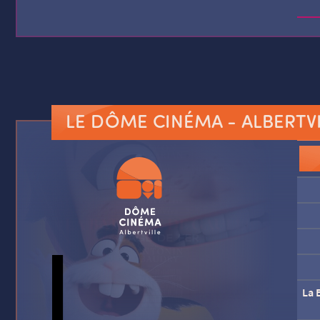
LE DÔME CINÉMA
- ALBERTV
La B
La B