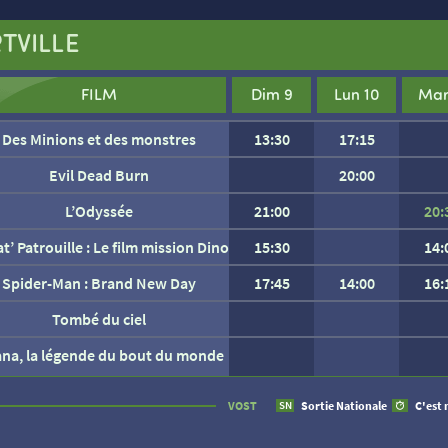
TVILLE
FILM
Dim 9
Lun 10
Mar
Des Minions et des monstres
13:30
17:15
Evil Dead Burn
20:00
L’Odyssée
21:00
20:
at’ Patrouille : Le film mission Dino
15:30
14:
Les Gendarmes
Spider-Man : Brand New Day
17:45
14:00
16:
Tombé du ciel
ana, la légende du bout du monde
AUCUNE SÉANCE CETTE
VOST
Sortie Nationale
C'est 
SN