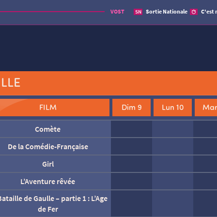
VOST
Sortie Nationale
C'est 
SN
ILLE
FILM
Dim 9
Lun 10
Mar
Comète
De la Comédie-Française
Dégel
Fjord
Girl
Jim Queen
L’Aventure rêvée
ataille de Gaulle – Partie 2 : J’écris
L’inconnue
L’Odyssée
ton nom
ataille de Gaulle – partie 1 : L’Age
de Fer