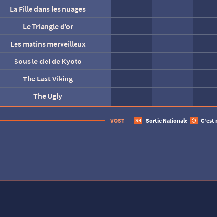
La Fille dans les nuages
at’ Patrouille : Le film mission Dino
Le Monde à l’envers
La fin d’Oak Street
La Frappe
Le Triangle d’or
Les matins merveilleux
Marius et le royaume des mers
Rita et Crocodile
Soudain
Sous le ciel de Kyoto
l’explorateur et la lampe magique
The Last Viking
The Ugly
Un grand raccourci
Une affaire turque
Tombé du ciel
AUCUNE SÉANCE CETTE
VOST
Sortie Nationale
C'est 
SN