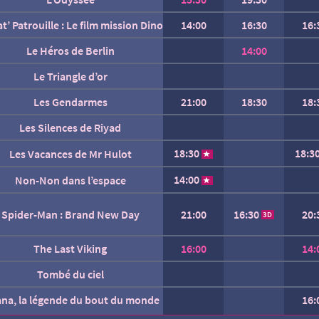
L’inconnue
at’ Patrouille : Le film mission Dino
14:00
16:30
16:
La fin d’Oak Street
Le Héros de Berlin
14:00
Le Triangle d’or
Les Gendarmes
21:00
18:30
18:
Les Silences de Riyad
18:30
18:3
Les Vacances de Mr Hulot
Marius et le royaume des mers
Mutiny
14:00
Non-Non dans l’espace
Soudain
16:30
Spider-Man : Brand New Day
21:00
20:
3D
l’explorateur et la lampe magique
The Last Viking
16:00
14:
Tombé du ciel
Un grand raccourci
ana, la légende du bout du monde
16:
AUCUNE SÉANCE CETTE