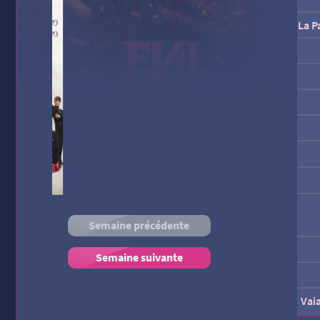
La P
Semaine précédente
Tad 
Semaine suivante
Vai