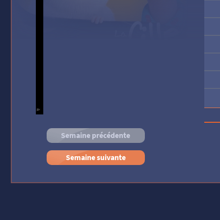
La P
Tad 
Semaine précédente
Semaine suivante