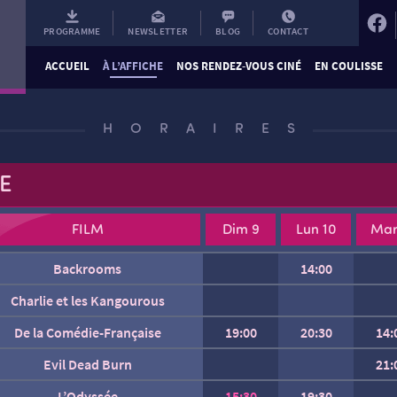
PROGRAMME
NEWSLETTER
BLOG
CONTACT
ACCUEIL
À L’AFFICHE
NOS RENDEZ-VOUS CINÉ
EN COULISSE
HORAIRES
E
FILM
Dim 9
Lun 10
Mar
Backrooms
14:00
Charlie et les Kangourous
De la Comédie-Française
19:00
20:30
14:
Evil Dead Burn
21:
nsidious : L’Invasion du Lointain
Gabin
Fjord
L’Odyssée
15:30
19:30