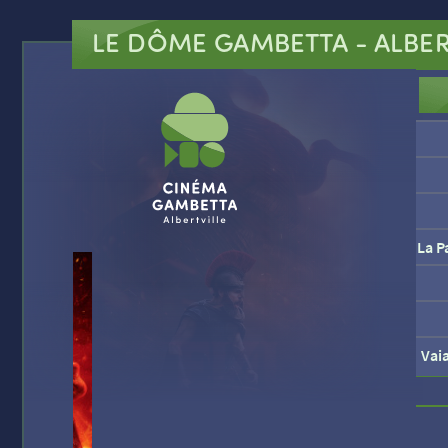
LE DÔME GAMBETTA
- ALBER
La P
Vai