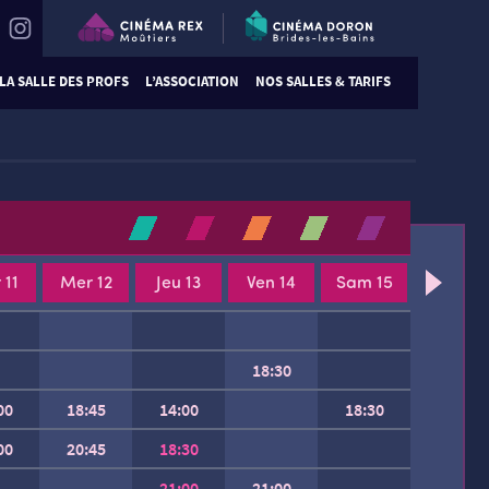
LA SALLE DES PROFS
L’ASSOCIATION
NOS SALLES & TARIFS
 11
Mer 12
Jeu 13
Ven 14
Sam 15
18:30
00
18:45
14:00
18:30
00
20:45
18:30
21:00
21:00